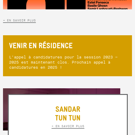
+ EN SAVOIR PLUS
VENIR EN RÉSIDENCE
L’appel à candidatures pour la session 2023 –
2025 est maintenant clos. Prochain appel à
candidatures en 2025 !
SANDAR
TUN TUN
+ EN SAVOIR PLUS